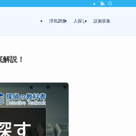
浮気調査
人探し
証拠収集
底解説！