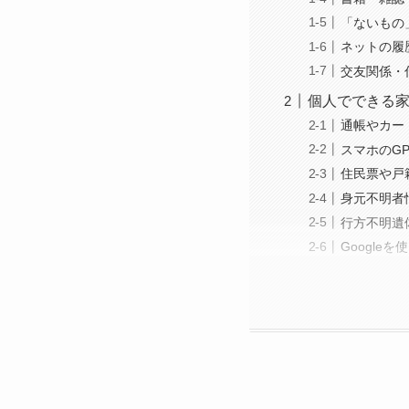
「ないもの
ネットの履
交友関係・
個人でできる
通帳やカー
スマホのG
住民票や戸
身元不明者
行方不明遺
Google