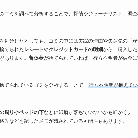
のゴミを調べて分析することで、探偵やジャーナリスト、調査
を処分したとしても、ゴミの中には失踪の理由や失踪先の手が
捨てられた
レシート
や
クレジットカードの明細
から、購入した
があります。
督促状
が捨てられていれば、行方不明者が借金に
捨てられているゴミを分析することで、
行方不明者が抱えてい
の周り
や
ベッドの下
などに紙屑が落ちていないかも細かくチェ
絡先などを記したメモが残されている可能性もあります。