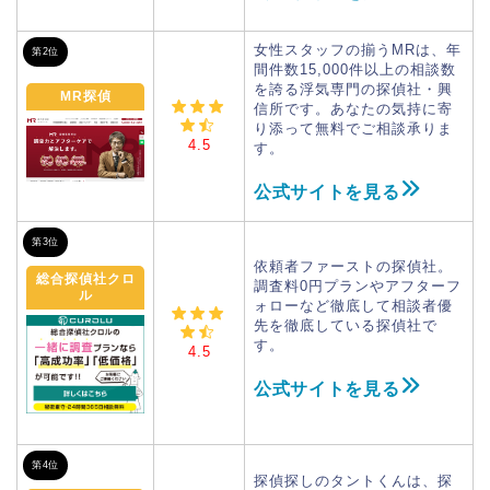
女性スタッフの揃うMRは、年
第2位
間件数15,000件以上の相談数
を誇る浮気専門の探偵社・興
MR探偵
信所です。あなたの気持に寄
り添って無料でご相談承りま
4.5
す。
公式サイトを見る
第3位
依頼者ファーストの探偵社。
総合探偵社クロ
調査料0円プランやアフターフ
ル
ォローなど徹底して相談者優
先を徹底している探偵社で
す。
4.5
公式サイトを見る
第4位
探偵探しのタントくんは、探