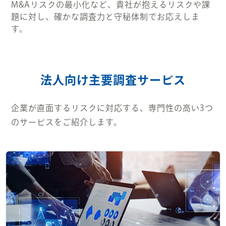
M&Aリスクの最小化など、貴社が抱えるリスクや課
題に対し、確かな調査力と守秘体制でお応えしま
す。
法人向け主要調査サービス
元埼玉県警 刑事部捜査第一課・警部補
アンバサダー 佐々木成三
企業が直面するリスクに対応する、専門性の高い3つ
のサービスをご紹介します。